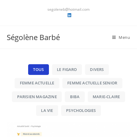
Skip
segoleneb@hotmail.com
to
content
Ségolène Barbé
Menu
TOUS
LE FIGARO
DIVERS
FEMME ACTUELLE
FEMME ACTUELLE SENIOR
PARISIEN MAGAZINE
BIBA
MARIE-CLAIRE
LA VIE
PSYCHOLOGIES